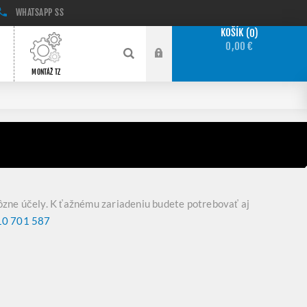
WHATSAPP
SS
KOŠÍK
0
0,00 €
MONTÁŽ TZ
ôzne účely. K ťažnému zariadeniu budete potrebovať aj
0 701 587