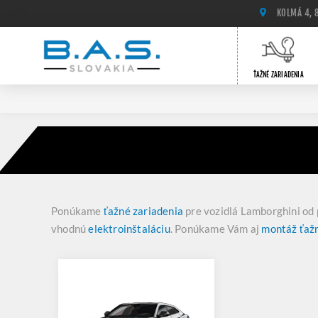
KOLMÁ 4, 
ŤAŽNÉ ZARIADENIA
Ponúkame
ťažné zariadenia
pre vozidlá Lamborghini od 
vhodnú
elektroinštaláciu
. Ponúkame Vám aj
montáž ťaž