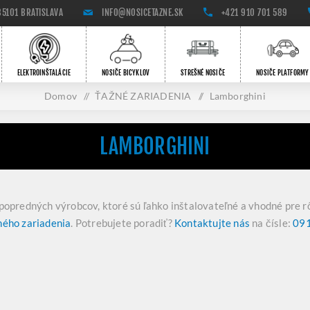
85101 BRATISLAVA
INFO@NOSICETAZNE.SK
+421 910 701 589
ELEKTROINŠTALÁCIE
NOSIČE BICYKLOV
STREŠNÉ NOSIČE
NOSIČE PLATFORMY
Domov
/
ŤAŽNÉ ZARIADENIA
/
Lamborghini
LAMBORGHINI
popredných výrobcov, ktoré sú ľahko inštalovateľné a vhodné pre r
ného zariadenia
. Potrebujete poradiť?
Kontaktujte nás
na čísle:
091