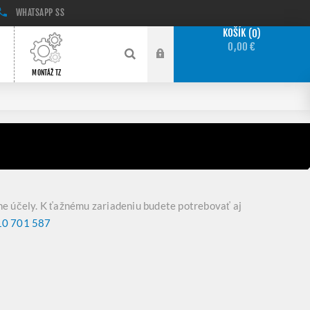
WHATSAPP
SS
KOŠÍK
0
0,00 €
MONTÁŽ TZ
ne účely. K ťažnému zariadeniu budete potrebovať aj
0 701 587