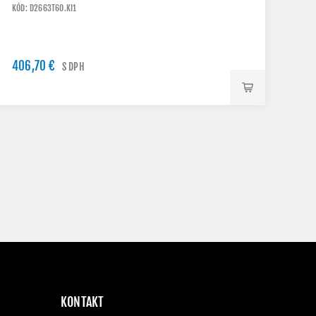
KÓD: D2663T60.KI1
406,70 €
S DPH
KONTAKT