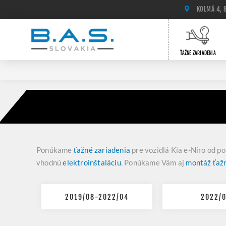
KOLMÁ 4, 
ŤAŽNÉ ZARIADENIA
Ponúkame
ťažné zariadenia
pre vozidlá Kia e-Niro od p
vhodnú
elektroinštaláciu
. Ponúkame Vám aj
montáž ťaž
2019/08-2022/04
2022/