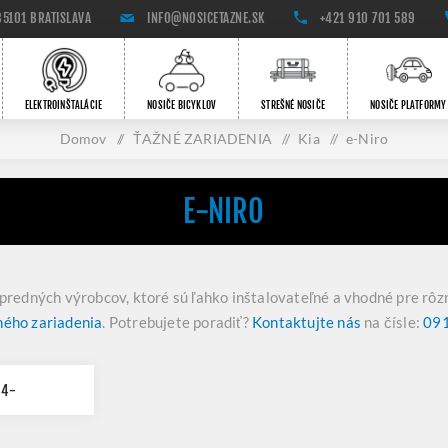
85101 BRATISLAVA
INFO@NOSICETAZNE.SK
+421 910 701 589
ELEKTROINŠTALÁCIE
NOSIČE BICYKLOV
STREŠNÉ NOSIČE
NOSIČE PLATFORMY
Domov
/
ŤAŽNÉ ZARIADENIA
/
Kia
/
e-Niro
E-NIRO
opredných výrobcov, ktoré sú ľahko inštalovateľné a vhodné pre rôz
ného zariadenia
. Potrebujete poradiť?
Kontaktujte nás
na čísle:
091
04-