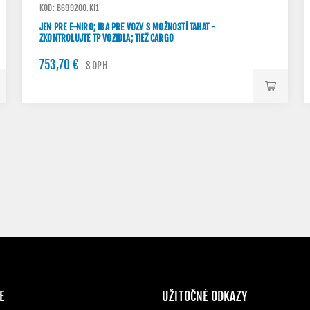
KÓD: B699200.KI1
JEN PRE E-NIRO; IBA PRE VOZY S MOŽNOSTÍ TAHAT -
ZKONTROLUJTE TP VOZIDLA; TIEŽ CARGO
753,70 €
S DPH
E
UŽITOČNÉ ODKAZY