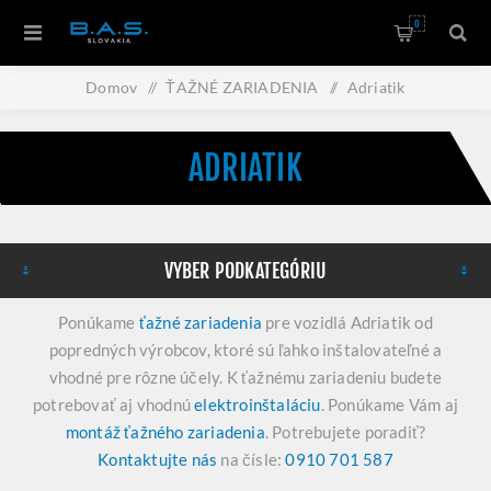
0
Domov
/
ŤAŽNÉ ZARIADENIA
/
Adriatik
ADRIATIK
VYBER PODKATEGÓRIU
Ponúkame
ťažné zariadenia
pre vozidlá Adriatik od
popredných výrobcov, ktoré sú ľahko inštalovateľné a
vhodné pre rôzne účely. K ťažnému zariadeniu budete
potrebovať aj vhodnú
elektroinštaláciu
. Ponúkame Vám aj
montáž ťažného zariadenia
. Potrebujete poradiť?
Kontaktujte nás
na čísle:
0910 701 587