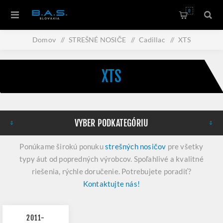
0
Domov
/
STREŠNÉ NOSIČE
/
Cadillac
/
XTS
XTS
VYBER PODKATEGÓRIU
Ponúkame širokú ponuku
strešných nosičov
pre všetky
typy áut od popredných výrobcov. Spoľahlivé a kvalitné
riešenia, rýchle doručenie. Potrebujete poradiť?
Kontaktujte nás!
2011-