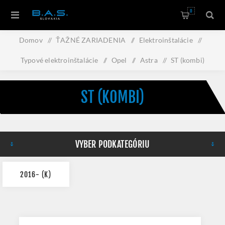
0
Domov
/
ŤAŽNÉ ZARIADENIA
/
Elektroinštalácie
/
Typové elektroinštalácie
/
Opel
/
Astra
/
ST (kombi)
ST (KOMBI)
VYBER PODKATEGÓRIU
2016- (K)