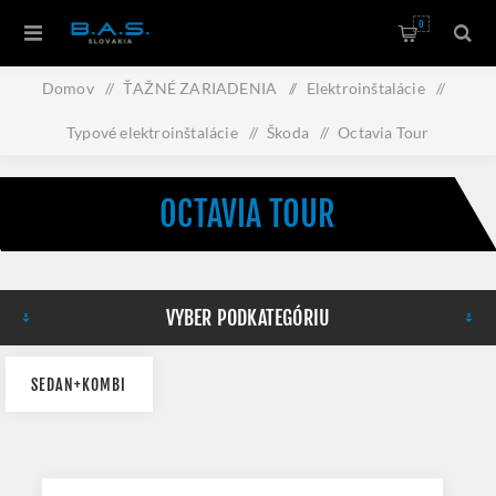
0
Domov
/
ŤAŽNÉ ZARIADENIA
/
Elektroinštalácie
/
Typové elektroinštalácie
/
Škoda
/
Octavia Tour
OCTAVIA TOUR
VYBER PODKATEGÓRIU
SEDAN+KOMBI