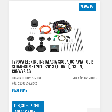
ZĽAVA 1%
TYPOVÁ ELEKTROINŠTALÁCIA ŠKODA OCTAVIA TOUR
SEDAN+KOMBI 2010-2013 (TOUR II), 13PIN,
CONWYS AG
DODACIA LEHOTA: 1-5 DNI
ROK VÝROBY: 2003 -
KÓD: 21500559.ŠK42
POZRI POPIS
196,30 €
S DPH
196,40 € S DPH