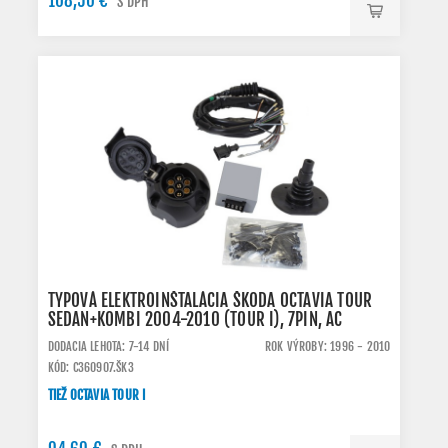
108,50 €
S DPH
TYPOVÁ ELEKTROINŠTALÁCIA ŠKODA OCTAVIA TOUR
SEDAN+KOMBI 2004-2010 (TOUR I), 7PIN, AC
DODACIA LEHOTA: 7-14 DNÍ
ROK VÝROBY: 1996 - 2010
KÓD: C360907.ŠK3
TIEŽ OCTAVIA TOUR I