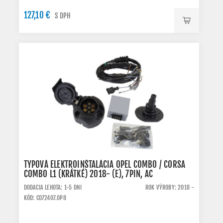
127,10 €
S DPH
TYPOVÁ ELEKTROINŠTALÁCIA OPEL COMBO / CORSA
COMBO L1 (KRÁTKÉ) 2018- (E), 7PIN, AC
DODACIA LEHOTA: 1-5 DNI
ROK VÝROBY: 2018 -
KÓD: C072407.OP8