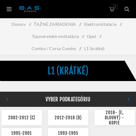
0
Domov
/
ŤAŽNÉ ZARIADENIA
/
Elektroinštalácie
/
Typové elektroinštalácie
/
Opel
/
Combo / Corsa Combo
/
L1 (krátké)
L1 (KRÁTKÉ)
VYBER PODKATEGÓRIU
2018- (E,
2002-2012 (C)
2012-2018 (D)
DLOUHÝ) -
KOPIE
1995-2001
1993-1995