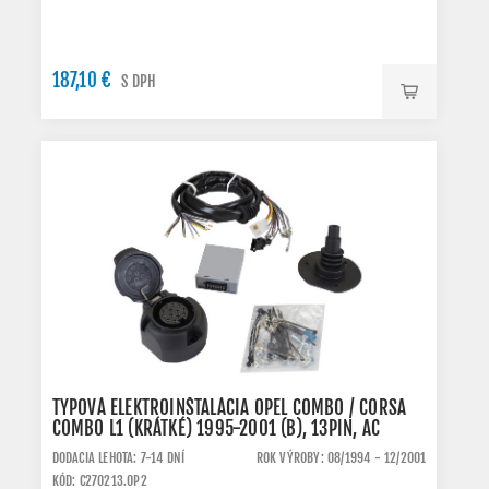
187,10 €
S DPH
TYPOVÁ ELEKTROINŠTALÁCIA OPEL COMBO / CORSA
COMBO L1 (KRÁTKÉ) 1995-2001 (B), 13PIN, AC
DODACIA LEHOTA: 7-14 DNÍ
ROK VÝROBY: 08/1994 - 12/2001
KÓD: C270213.OP2