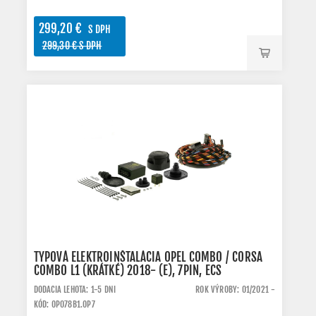
299,20 €
S DPH
299,30 € S DPH
TYPOVÁ ELEKTROINŠTALÁCIA OPEL COMBO / CORSA
COMBO L1 (KRÁTKÉ) 2018- (E), 7PIN, ECS
DODACIA LEHOTA: 1-5 DNI
ROK VÝROBY: 01/2021 -
KÓD: OP078B1.OP7