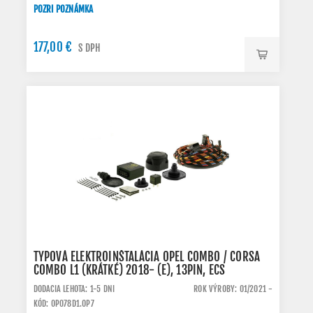
POZRI POZNÁMKA
177,00 €
S DPH
TYPOVÁ ELEKTROINŠTALÁCIA OPEL COMBO / CORSA
COMBO L1 (KRÁTKÉ) 2018- (E), 13PIN, ECS
DODACIA LEHOTA: 1-5 DNI
ROK VÝROBY: 01/2021 -
KÓD: OP078D1.OP7