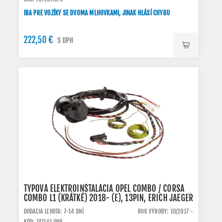
IBA PRE VOZÍKY SE DVOMA MLHOVKAMI, JINAK HLÁSÍ CHYBU
222,50 €
S DPH
TYPOVÁ ELEKTROINŠTALÁCIA OPEL COMBO / CORSA
COMBO L1 (KRÁTKÉ) 2018- (E), 13PIN, ERICH JAEGER
DODACIA LEHOTA: 7-14 DNÍ
ROK VÝROBY: 10/2017 -
KÓD: 747141.OP8