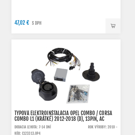
47,02 €
S DPH
TYPOVÁ ELEKTROINŠTALÁCIA OPEL COMBO / CORSA
COMBO L1 (KRÁTKÉ) 2012-2018 (D), 13PIN, AC
DODACIA LEHOTA: 7-14 DNÍ
ROK VÝROBY: 2010 -
KÓD: C123313.OP4