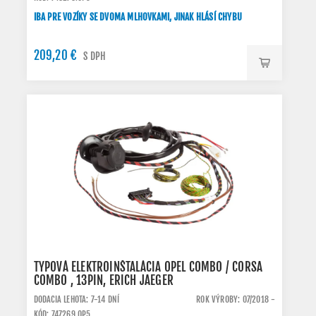
IBA PRE VOZÍKY SE DVOMA MLHOVKAMI, JINAK HLÁSÍ CHYBU
209,20 €
S DPH
TYPOVÁ ELEKTROINŠTALÁCIA OPEL COMBO / CORSA
COMBO , 13PIN, ERICH JAEGER
DODACIA LEHOTA: 7-14 DNÍ
ROK VÝROBY: 07/2018 -
KÓD: 747269.OP5