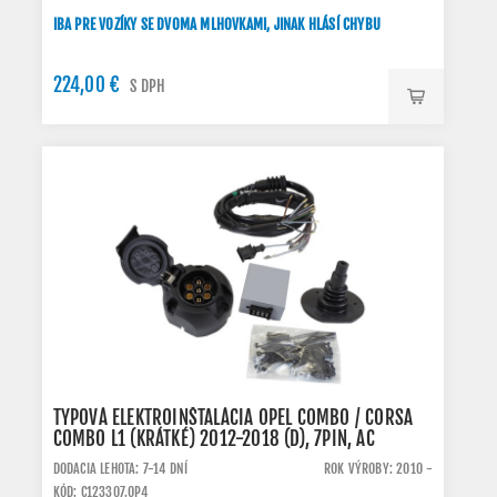
IBA PRE VOZÍKY SE DVOMA MLHOVKAMI, JINAK HLÁSÍ CHYBU
224,00 €
S DPH
TYPOVÁ ELEKTROINŠTALÁCIA OPEL COMBO / CORSA
COMBO L1 (KRÁTKÉ) 2012-2018 (D), 7PIN, AC
DODACIA LEHOTA: 7-14 DNÍ
ROK VÝROBY: 2010 -
KÓD: C123307.OP4