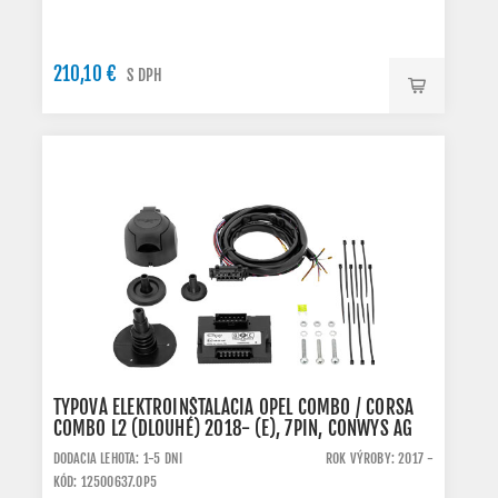
210,10 €
S DPH
TYPOVÁ ELEKTROINŠTALÁCIA OPEL COMBO / CORSA
COMBO L2 (DLOUHÉ) 2018- (E), 7PIN, CONWYS AG
DODACIA LEHOTA: 1-5 DNI
ROK VÝROBY: 2017 -
KÓD: 12500637.OP5