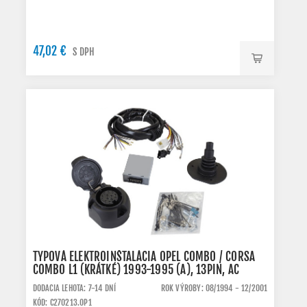
47,02 €
S DPH
TYPOVÁ ELEKTROINŠTALÁCIA OPEL COMBO / CORSA
COMBO L1 (KRÁTKÉ) 1993-1995 (A), 13PIN, AC
DODACIA LEHOTA: 7-14 DNÍ
ROK VÝROBY: 08/1994 - 12/2001
KÓD: C270213.OP1