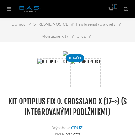
0
Domov
/
STREŠNÉ NOSIČE
/
Príslušenstvo a diely
/
Montážne kity
/
Cruz
/
Kit Optiplus FIX O. Crossland X (17->) (s integrovanými
GALÉRIA
podlžnikmi)
KIT OPTIPLUS FIX O. CROSSLAND X (17->) (S
INTEGROVANÝMI PODLŽNIKMI)
Výrobca:
CRUZ
SKU:
936573