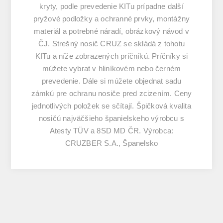
kryty, podle prevedenie KITu prípadne další
pryžové podložky a ochranné prvky, montážny
materiál a potrebné náradí, obrázkový návod v
ČJ. Strešný nosič CRUZ se skládá z tohotu
KITu a níže zobrazených príčníkú. Príčníky si
múžete vybrat v hliníkovém nebo černém
prevedenie. Dále si múžete objednat sadu
zámkú pre ochranu nosiče pred zcizením. Ceny
jednotlivých položek se sčítají. Špičková kvalita
nosičú najväčšieho španielskeho výrobcu s
Atesty TÜV a 8SD MD ČR. Výrobca:
CRUZBER S.A., Španelsko