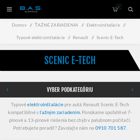
0
Domov
/
ŤAŽNÉ ZARIADENIA
/
Elektroinštalácie
/
Typové elektroinštalácie
/
Renault
/
Scenic E-Tech
SCENIC E-TECH
VYBER PODKATEGÓRIU
Typové
elektroinštalácie
pre autá Renault Scenic E-Tech
kompatibilné s
ťažným zariadením
. Ponúkame spoľahlivé 7-
pinové a 13-pinové riešenia bez chýb v palubnom počítači.
Potrebujete poradiť? Zavolajte nám na
0910 701 587
.