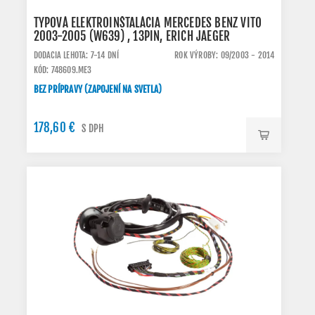
TYPOVÁ ELEKTROINŠTALÁCIA MERCEDES BENZ VITO
2003-2005 (W639) , 13PIN, ERICH JAEGER
DODACIA LEHOTA: 7-14 DNÍ
ROK VÝROBY: 09/2003 - 2014
KÓD: 748609.ME3
BEZ PRÍPRAVY (ZAPOJENÍ NA SVETLA)
178,60 €
S DPH