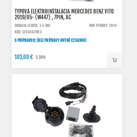
TYPOVÁ ELEKTROINŠTALÁCIA MERCEDES BENZ VITO
2019/05- (W447) , 7PIN, AC
DODACIA LEHOTA: 1-5 DNI
ROK VÝROBY: 2014 -
KÓD: C234307.ME3
S PRÍPRAVOU; (BEZ PRÍPRAVY NUTNÉ C234399)
103,00 €
S DPH