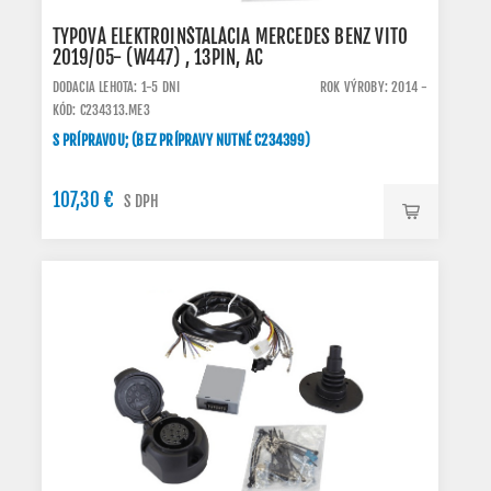
TYPOVÁ ELEKTROINŠTALÁCIA MERCEDES BENZ VITO
2019/05- (W447) , 13PIN, AC
DODACIA LEHOTA: 1-5 DNI
ROK VÝROBY: 2014 -
KÓD: C234313.ME3
S PRÍPRAVOU; (BEZ PRÍPRAVY NUTNÉ C234399)
107,30 €
S DPH