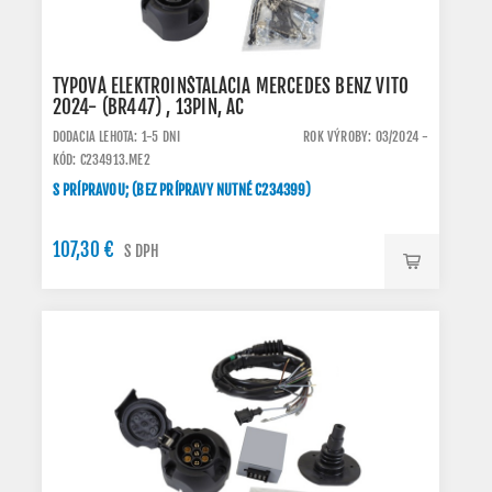
TYPOVÁ ELEKTROINŠTALÁCIA MERCEDES BENZ VITO
2024- (BR447) , 13PIN, AC
DODACIA LEHOTA: 1-5 DNI
ROK VÝROBY: 03/2024 -
KÓD: C234913.ME2
S PRÍPRAVOU; (BEZ PRÍPRAVY NUTNÉ C234399)
107,30 €
S DPH