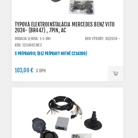
TYPOVÁ ELEKTROINŠTALÁCIA MERCEDES BENZ VITO
2024- (BR447) , 7PIN, AC
DODACIA LEHOTA: 1-5 DNI
ROK VÝROBY: 03/2024 -
KÓD: C234907.ME2
S PRÍPRAVOU; (BEZ PRÍPRAVY NUTNÉ C234399)
103,00 €
S DPH