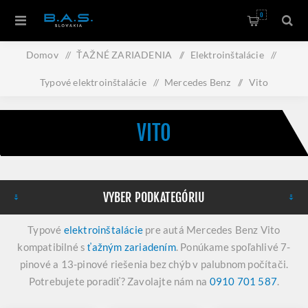
0
Domov
/
ŤAŽNÉ ZARIADENIA
/
Elektroinštalácie
/
Typové elektroinštalácie
/
Mercedes Benz
/
Vito
VITO
VYBER PODKATEGÓRIU
Typové
elektroinštalácie
pre autá Mercedes Benz Vito
kompatibilné s
ťažným zariadením
. Ponúkame spoľahlivé 7-
pinové a 13-pinové riešenia bez chýb v palubnom počítači.
Potrebujete poradiť? Zavolajte nám na
0910 701 587
.