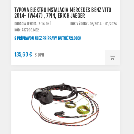
TYPOVÁ ELEKTROINŠTALÁCIA MERCEDES BENZ VITO
2014- (W447) , 7PIN, ERICH JAEGER
DODACIA LEHOTA: 7-14 DNÍ
ROK VÝROBY: 06/2014 - 01/2024
KÓD: 737296.ME2
S PRÍPRAVOU (BEZ PRÍPRAVY NUTNÉ 721083)
135,60 €
S DPH