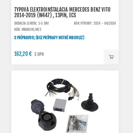
TYPOVÁ ELEKTROINŠTALÁCIA MERCEDES BENZ VITO
2014-2019 (W447) , 13PIN, ECS
DODACIA LEHOTA: 1-5 DNI
ROK VÝROBY: 2014 - 04/2024
KÓD: MB081H1.ME2
S PRÍPRAVOU; (BEZ PRÍPRAVY NUTNÉ MB081ZZ)
162,20 €
S DPH