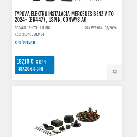
TYPOVÁ ELEKTROINŠTALÁCIA MERCEDES BENZ VITO
2024- (BR447) , 13PIN, CONWYS AG
DODACIA LEHOTA: 1-5 DNI
ROK VÝROBY: 03/2024 -
KÓD: 21040558.ME4
S PRÍPRAVOU
187,10 €
S DPH
187,20 € S DPH