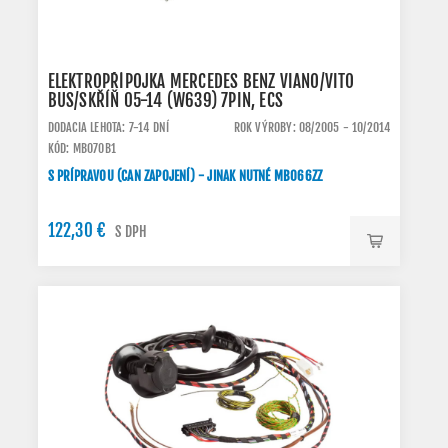
ELEKTROPŘÍPOJKA MERCEDES BENZ VIANO/VITO
BUS/SKŘÍŇ 05-14 (W639) 7PIN, ECS
DODACIA LEHOTA: 7-14 DNÍ
ROK VÝROBY: 08/2005 - 10/2014
KÓD: MB070B1
S PRÍPRAVOU (CAN ZAPOJENÍ) - JINAK NUTNÉ MB066ZZ
122,30 €
S DPH