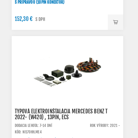
S PRÍPRAVOU (10PIN KONEKTOR)
152,30 €
S DPH
TYPOVÁ ELEKTROINŠTALÁCIA MERCEDES BENZ T
2022- (W420) , 13PIN, ECS
DODACIA LEHOTA: 7-14 DNÍ
ROK VÝROBY: 2021 -
KÓD: NI170HH.ME4