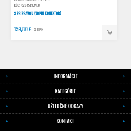
KÓD: C234513.ME8
S PRÍPRAVOU (10PIN KONEKTOR)
159,80 €
S DPH
INFORMÁCIE
KATEGÓRIE
UŽITOČNÉ ODKAZY
KONTAKT