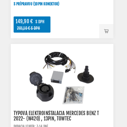
S PRÍPRAVOU (10PIN KONEKTOR)
149,90 €
S DPH
201,10 € S DPH
TYPOVÁ ELEKTROINŠTALÁCIA MERCEDES BENZ T
2022- (W420) , 13PIN, TOWTEC
DODACIA LEHOTA: 7-14 DNÍ