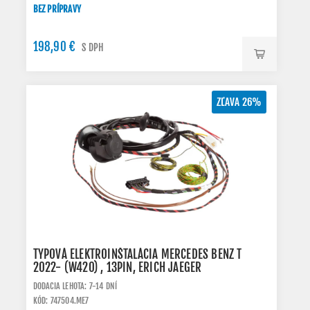
BEZ PRÍPRAVY
198,90 €
S DPH
ZĽAVA 26%
TYPOVÁ ELEKTROINŠTALÁCIA MERCEDES BENZ T
2022- (W420) , 13PIN, ERICH JAEGER
DODACIA LEHOTA: 7-14 DNÍ
KÓD: 747504.ME7