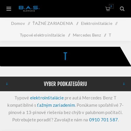
0
Domov
/
ŤAŽNÉ ZARIADENIA
/
Elektroinštalácie
/
Typové elektroinštalácie
/
Mercedes Benz
/
T
T
VYBER PODKATEGÓRIU
Typové
elektroinštalácie
pre autá Mercedes Benz T
kompatibilné s
ťažným zariadením
. Ponúkame spoľahlivé 7-
pinové a 13-pinové riešenia bez chýb v palubnom počítači.
Potrebujete poradiť? Zavolajte nám na
0910 701 587
.