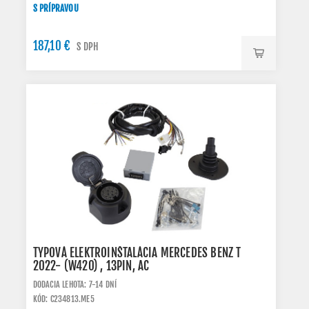
S PRÍPRAVOU
187,10 €
S DPH
TYPOVÁ ELEKTROINŠTALÁCIA MERCEDES BENZ T
2022- (W420) , 13PIN, AC
DODACIA LEHOTA: 7-14 DNÍ
KÓD: C234813.ME5