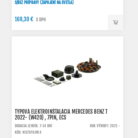
S/BEZ PRÍPRAVY (ZAPOJENÍ NA SVETLA)
169,30 €
S DPH
TYPOVÁ ELEKTROINŠTALÁCIA MERCEDES BENZ T
2022- (W420) , 7PIN, ECS
DODACIA LEHOTA: 7-14 DNÍ
ROK VÝROBY: 2021 -
KÓD: NI170FH.ME4