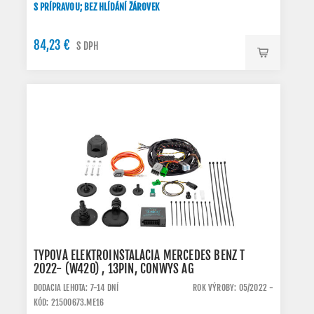
S PRÍPRAVOU; BEZ HLÍDÁNÍ ŽÁROVEK
84,23 €
S DPH
TYPOVÁ ELEKTROINŠTALÁCIA MERCEDES BENZ T
2022- (W420) , 13PIN, CONWYS AG
DODACIA LEHOTA: 7-14 DNÍ
ROK VÝROBY: 05/2022 -
KÓD: 21500673.ME16