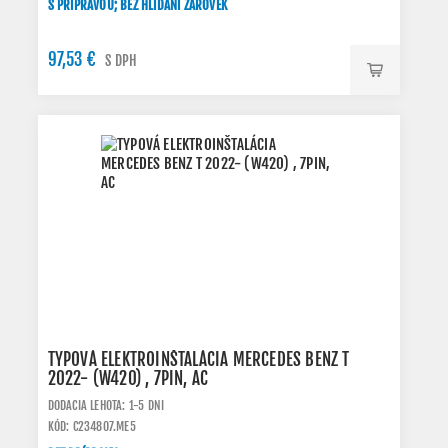
S PRÍPRAVOU; BEZ HLÍDÁNÍ ŽÁROVEK
97,53 €
S DPH
TYPOVÁ ELEKTROINŠTALÁCIA MERCEDES BENZ T
2022- (W420) , 7PIN, AC
DODACIA LEHOTA: 1-5 DNI
KÓD: C234807.ME5