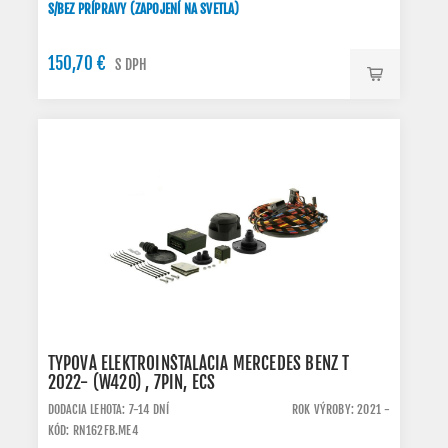
S/BEZ PRÍPRAVY (ZAPOJENÍ NA SVETLA)
150,70 €
S DPH
TYPOVÁ ELEKTROINŠTALÁCIA MERCEDES BENZ T
2022- (W420) , 7PIN, ECS
DODACIA LEHOTA: 7-14 DNÍ
ROK VÝROBY: 2021 -
KÓD: RN162FB.ME4