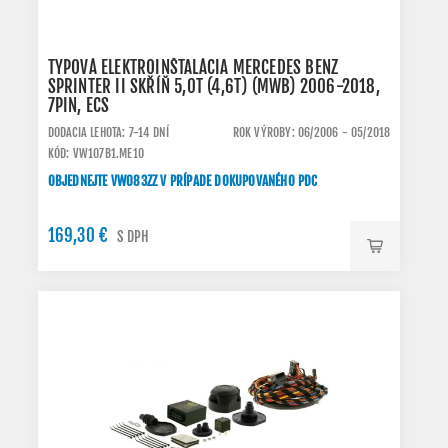
TYPOVÁ ELEKTROINŠTALÁCIA MERCEDES BENZ
SPRINTER II SKŘÍŇ 5,0T (4,6T) (MWB) 2006-2018,
7PIN, ECS
DODACIA LEHOTA: 7-14 DNÍ
ROK VÝROBY: 06/2006 - 05/2018
KÓD: VW107B1.ME10
OBJEDNEJTE VW083ZZ V PRÍPADE DOKUPOVANÉHO PDC
169,30 €
S DPH