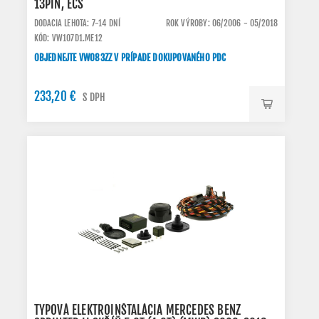
13PIN, ECS
DODACIA LEHOTA: 7-14 DNÍ
ROK VÝROBY: 06/2006 - 05/2018
KÓD: VW107D1.ME12
OBJEDNEJTE VW083ZZ V PRÍPADE DOKUPOVANÉHO PDC
233,20 €
S DPH
TYPOVÁ ELEKTROINŠTALÁCIA MERCEDES BENZ