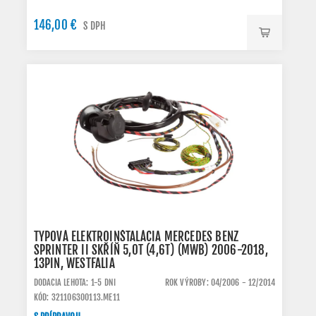
146,00 €
S DPH
TYPOVÁ ELEKTROINŠTALÁCIA MERCEDES BENZ
SPRINTER II SKŘÍŇ 5,0T (4,6T) (MWB) 2006-2018,
13PIN, WESTFALIA
DODACIA LEHOTA: 1-5 DNI
ROK VÝROBY: 04/2006 - 12/2014
KÓD: 321106300113.ME11