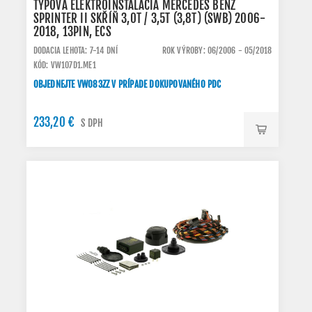
TYPOVÁ ELEKTROINŠTALÁCIA MERCEDES BENZ
SPRINTER II SKŘÍŇ 3,0T / 3,5T (3,8T) (SWB) 2006-
2018, 13PIN, ECS
DODACIA LEHOTA: 7-14 DNÍ
ROK VÝROBY: 06/2006 - 05/2018
KÓD: VW107D1.ME1
OBJEDNEJTE VW083ZZ V PRÍPADE DOKUPOVANÉHO PDC
233,20 €
S DPH