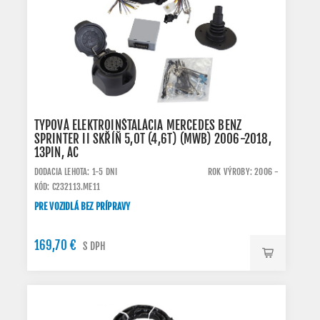
TYPOVÁ ELEKTROINŠTALÁCIA MERCEDES BENZ
SPRINTER II SKŘÍŇ 5,0T (4,6T) (MWB) 2006-2018,
13PIN, AC
DODACIA LEHOTA: 1-5 DNI
ROK VÝROBY: 2006 -
KÓD: C232113.ME11
PRE VOZIDLÁ BEZ PRÍPRAVY
169,70 €
S DPH