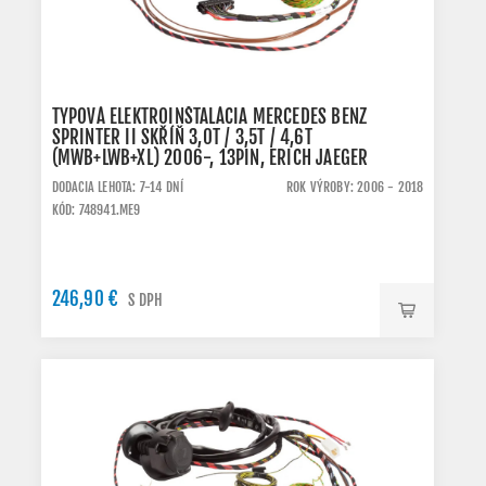
TYPOVÁ ELEKTROINŠTALÁCIA MERCEDES BENZ
SPRINTER II SKŘÍŇ 3,0T / 3,5T / 4,6T
(MWB+LWB+XL) 2006-, 13PIN, ERICH JAEGER
DODACIA LEHOTA: 7-14 DNÍ
ROK VÝROBY: 2006 - 2018
KÓD: 748941.ME9
246,90 €
S DPH