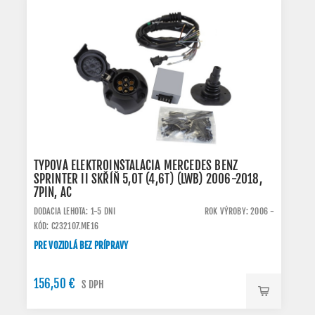
TYPOVÁ ELEKTROINŠTALÁCIA MERCEDES BENZ
SPRINTER II SKŘÍŇ 5,0T (4,6T) (LWB) 2006-2018,
7PIN, AC
DODACIA LEHOTA: 1-5 DNI
ROK VÝROBY: 2006 -
KÓD: C232107.ME16
PRE VOZIDLÁ BEZ PRÍPRAVY
156,50 €
S DPH