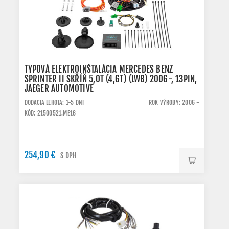
TYPOVÁ ELEKTROINŠTALÁCIA MERCEDES BENZ
SPRINTER II SKŘÍŇ 5,0T (4,6T) (LWB) 2006-, 13PIN,
JAEGER AUTOMOTIVE
DODACIA LEHOTA: 1-5 DNI
ROK VÝROBY: 2006 -
KÓD: 21500521.ME16
254,90 €
S DPH