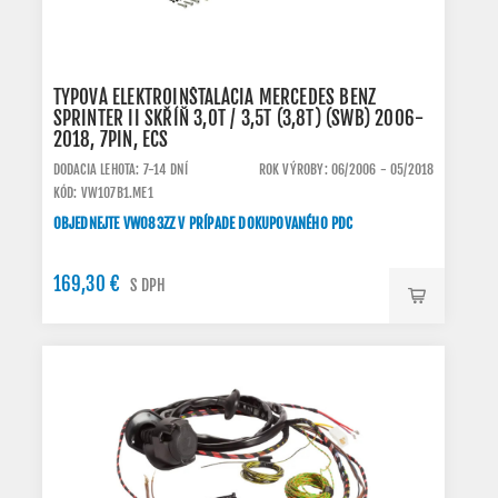
TYPOVÁ ELEKTROINŠTALÁCIA MERCEDES BENZ
SPRINTER II SKŘÍŇ 3,0T / 3,5T (3,8T) (SWB) 2006-
2018, 7PIN, ECS
DODACIA LEHOTA: 7-14 DNÍ
ROK VÝROBY: 06/2006 - 05/2018
KÓD: VW107B1.ME1
OBJEDNEJTE VW083ZZ V PRÍPADE DOKUPOVANÉHO PDC
169,30 €
S DPH