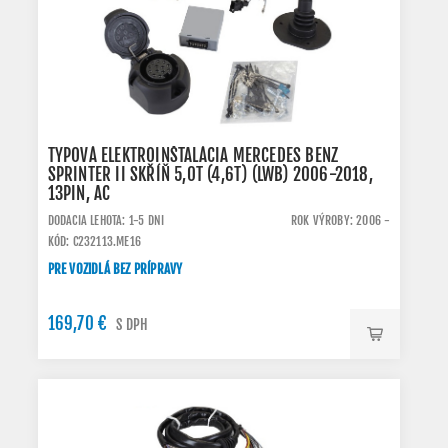
TYPOVÁ ELEKTROINŠTALÁCIA MERCEDES BENZ
SPRINTER II SKŘÍŇ 5,0T (4,6T) (LWB) 2006-2018,
13PIN, AC
DODACIA LEHOTA: 1-5 DNI
ROK VÝROBY: 2006 -
KÓD: C232113.ME16
PRE VOZIDLÁ BEZ PRÍPRAVY
169,70 €
S DPH