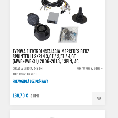
TYPOVÁ ELEKTROINŠTALÁCIA MERCEDES BENZ
SPRINTER II SKŘÍŇ 3,0T / 3,5T / 4,6T
(MWB+LWB+XL) 2006-2018, 13PIN, AC
DODACIA LEHOTA: 1-5 DNI
ROK VÝROBY: 2006 -
KÓD: C232113.ME10
PRE VOZIDLÁ BEZ PRÍPRAVY
169,70 €
S DPH