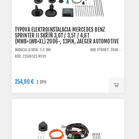
TYPOVÁ ELEKTROINŠTALÁCIA MERCEDES BENZ
SPRINTER II SKŘÍŇ 3,0T / 3,5T / 4,6T
(MWB+LWB+XL) 2006-, 13PIN, JAEGER AUTOMOTIVE
DODACIA LEHOTA: 1-5 DNI
ROK VÝROBY: 2006 -
KÓD: 21500521.ME10
254,90 €
S DPH