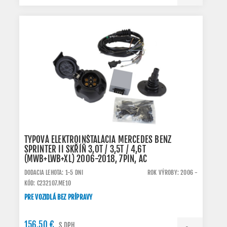
TYPOVÁ ELEKTROINŠTALÁCIA MERCEDES BENZ
SPRINTER II SKŘÍŇ 3,0T / 3,5T / 4,6T
(MWB+LWB+XL) 2006-2018, 7PIN, AC
DODACIA LEHOTA: 1-5 DNI
ROK VÝROBY: 2006 -
KÓD: C232107.ME10
PRE VOZIDLÁ BEZ PRÍPRAVY
156,50 €
S DPH