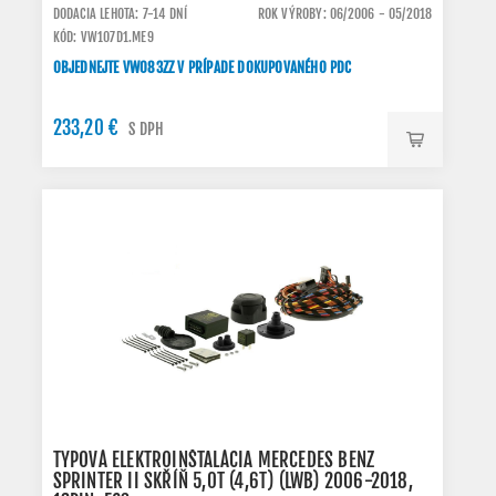
DODACIA LEHOTA: 7-14 DNÍ
ROK VÝROBY: 06/2006 - 05/2018
KÓD: VW107D1.ME9
OBJEDNEJTE VW083ZZ V PRÍPADE DOKUPOVANÉHO PDC
233,20 €
S DPH
TYPOVÁ ELEKTROINŠTALÁCIA MERCEDES BENZ
SPRINTER II SKŘÍŇ 5,0T (4,6T) (LWB) 2006-2018,