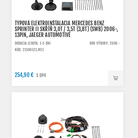
TYPOVÁ ELEKTROINŠTALÁCIA MERCEDES BENZ
SPRINTER II SKŘÍŇ 3,0T / 3,5T (3,8T) (SWB) 2006-,
13PIN, JAEGER AUTOMOTIVE
DODACIA LEHOTA: 1-5 DNI
ROK VÝROBY: 2006 -
KÓD: 21500521.ME1
254,90 €
S DPH