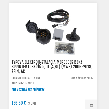
TYPOVÁ ELEKTROINŠTALÁCIA MERCEDES BENZ
SPRINTER II SKŘÍŇ 5,0T (4,6T) (MWB) 2006-2018,
7PIN, AC
DODACIA LEHOTA: 1-5 DNI
ROK VÝROBY: 2006 -
KÓD: C232107.ME11
PRE VOZIDLÁ BEZ PRÍPRAVY
156,50 €
S DPH