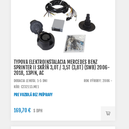
TYPOVÁ ELEKTROINŠTALÁCIA MERCEDES BENZ
SPRINTER II SKŘÍŇ 3,0T / 3,5T (3,8T) (SWB) 2006-
2018, 13PIN, AC
DODACIA LEHOTA: 1-5 DNI
ROK VÝROBY: 2006 -
KÓD: C232113.ME1
PRE VOZIDLÁ BEZ PRÍPRAVY
169,70 €
S DPH