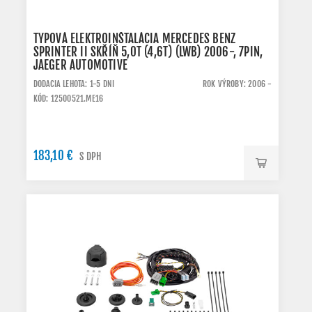
TYPOVÁ ELEKTROINŠTALÁCIA MERCEDES BENZ
SPRINTER II SKŘÍŇ 5,0T (4,6T) (LWB) 2006-, 7PIN,
JAEGER AUTOMOTIVE
DODACIA LEHOTA: 1-5 DNI
ROK VÝROBY: 2006 -
KÓD: 12500521.ME16
183,10 €
S DPH