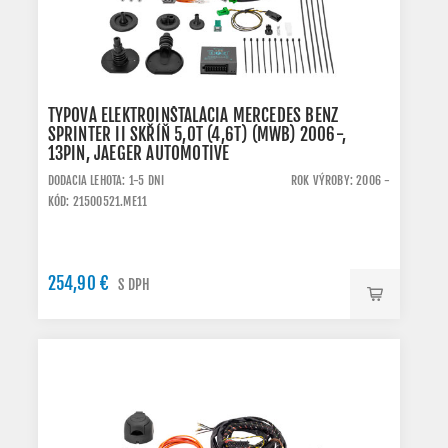
TYPOVÁ ELEKTROINŠTALÁCIA MERCEDES BENZ
SPRINTER II SKŘÍŇ 5,0T (4,6T) (MWB) 2006-,
13PIN, JAEGER AUTOMOTIVE
DODACIA LEHOTA: 1-5 DNI
ROK VÝROBY: 2006 -
KÓD: 21500521.ME11
254,90 €
S DPH