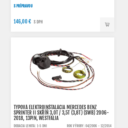
S PRÍPRAVOU
146,00 €
S DPH
TYPOVÁ ELEKTROINŠTALÁCIA MERCEDES BENZ
SPRINTER II SKŘÍŇ 3,0T / 3,5T (3,8T) (SWB) 2006-
2018, 13PIN, WESTFALIA
DODACIA LEHOTA: 1-5 DNI
ROK VÝROBY: 04/2006 - 12/2014