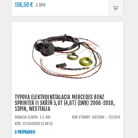
156,50 €
S DPH
TYPOVÁ ELEKTROINŠTALÁCIA MERCEDES BENZ
SPRINTER II SKŘÍŇ 5,0T (4,6T) (LWB) 2006-2018,
13PIN, WESTFALIA
DODACIA LEHOTA: 1-5 DNI
ROK VÝROBY: 04/2006 - 12/2014
KÓD: 321106300113.ME16
S PRÍPRAVOU