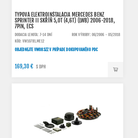
TYPOVÁ ELEKTROINŠTALÁCIA MERCEDES BENZ
SPRINTER II SKŘÍŇ 5,0T (4,6T) (LWB) 2006-2018,
7PIN, ECS
DODACIA LEHOTA: 7-14 DNÍ
ROK VÝROBY: 06/2006 - 05/2018
KÓD: VW107B1.ME12
OBJEDNEJTE VW083ZZ V PRÍPADE DOKUPOVANÉHO PDC
169,30 €
S DPH