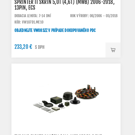
SPRINTER II SKŘÍŇ 5,0T (4,6T) (MWB) 2006-2018,
13PIN, ECS
DODACIA LEHOTA: 7-14 DNÍ
ROK VÝROBY: 06/2006 - 05/2018
KÓD: VW107D1.ME10
OBJEDNEJTE VW083ZZ V PRÍPADE DOKUPOVANÉHO PDC
233,20 €
S DPH