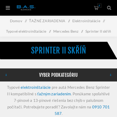
0
Domov
/
ŤAŽNÉ ZARIADENIA
/
Elektroinštalácie
/
Typové elektroinštalácie
/
Mercedes Benz
/
Sprinter II skříň
SPRINTER II SKŘÍŇ
VYBER PODKATEGÓRIU
Typové
elektroinštalácie
pre autá Mercedes Benz Sprinter
II kompatibilné s
ťažným zariadením
. Ponúkame spoľahlivé
7-pinové a 13-pinové riešenia bez chýb v palubnom
počítači. Potrebujete poradiť? Zavolajte nám na
0910 701
587
.