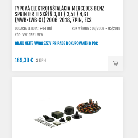
TYPOVÁ ELEKTROINŠTALÁCIA MERCEDES BENZ
SPRINTER II SKŘÍŇ 3,0T / 3,5T / 4,6T
(MWB+LWB+XL) 2006-2018, 7PIN, ECS
DODACIA LEHOTA: 7-14 DNÍ
ROK VÝROBY: 06/2006 - 05/2018
KÓD: VW107B1.ME9
OBJEDNEJTE VW083ZZ V PRÍPADE DOKUPOVANÉHO PDC
169,30 €
S DPH