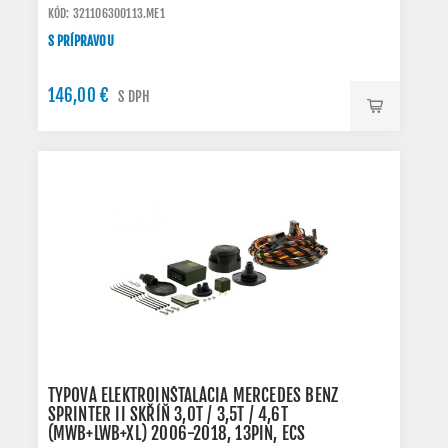
KÓD: 321106300113.ME1
S PRÍPRAVOU
146,00 €
S DPH
TYPOVÁ ELEKTROINŠTALÁCIA MERCEDES BENZ
SPRINTER II SKŘÍŇ 3,0T / 3,5T / 4,6T
(MWB+LWB+XL) 2006-2018, 13PIN, ECS