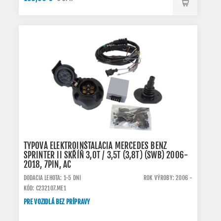
TYPOVÁ ELEKTROINŠTALÁCIA MERCEDES BENZ
SPRINTER II SKŘÍŇ 3,0T / 3,5T (3,8T) (SWB) 2006-
2018, 7PIN, AC
DODACIA LEHOTA: 1-5 DNI
ROK VÝROBY: 2006 -
KÓD: C232107.ME1
PRE VOZIDLÁ BEZ PRÍPRAVY