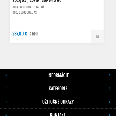
2017/09 , 13PIN, CONWYS AG
DODACIA LEHOTA: 7-14 DNÍ
KÓD: 21360506.JA2
237,80 €
S DPH
INFORMÁCIE
KATEGÓRIE
UŽITOČNÉ ODKAZY
KONTAKT