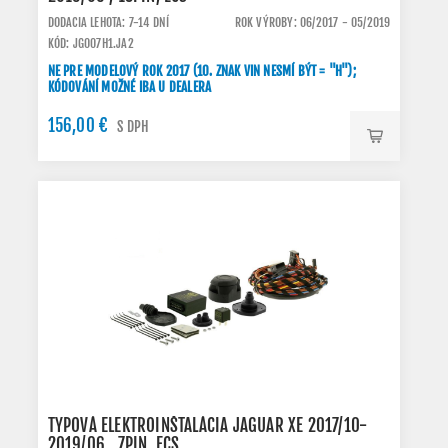
DODACIA LEHOTA: 7-14 DNÍ
ROK VÝROBY: 06/2017 - 05/2019
KÓD: JG007H1.JA2
NE PRE MODELOVÝ ROK 2017 (10. ZNAK VIN NESMÍ BÝT = "H");
KÓDOVÁNÍ MOŽNÉ IBA U DEALERA
156,00 €
S DPH
TYPOVÁ ELEKTROINŠTALÁCIA JAGUAR XE 2017/10-
2019/06 , 7PIN, ECS