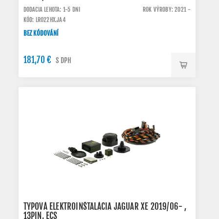
DODACIA LEHOTA: 1-5 DNI
ROK VÝROBY: 2021 -
KÓD: LR022HX.JA4
BEZ KÓDOVÁNÍ
181,70 €
S DPH
TYPOVÁ ELEKTROINŠTALÁCIA JAGUAR XE 2019/06- ,
13PIN, ECS