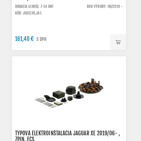
DODACIA LEHOTA: 7-14 DNÍ
ROK VÝROBY: 06/2019 -
KÓD: JG011H1.JA1
161,40 €
S DPH
TYPOVÁ ELEKTROINŠTALÁCIA JAGUAR XE 2019/06- ,
7PIN, ECS