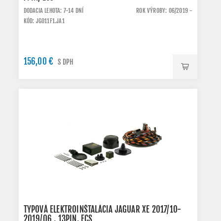
DODACIA LEHOTA: 7-14 DNÍ
ROK VÝROBY: 06/2019 -
KÓD: JG011F1.JA1
156,00 €
S DPH
TYPOVÁ ELEKTROINŠTALÁCIA JAGUAR XE 2017/10-
2019/06 , 13PIN, ECS