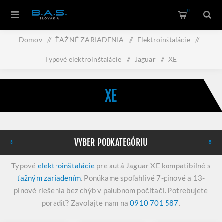
0
Domov
/
ŤAŽNÉ ZARIADENIA
/
Elektroinštalácie
/
Typové elektroinštalácie
/
Jaguar
/
XE
XE
VYBER PODKATEGÓRIU
Typové
elektroinštalácie
pre autá Jaguar XE kompatibilné s
ťažným zariadením
. Ponúkame spoľahlivé 7-pinové a 13-
pinové riešenia bez chýb v palubnom počítači. Potrebujete
poradiť? Zavolajte nám na
0910 701 587
.