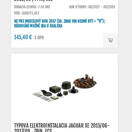
DODACIA LEHOTA: 7-14 DNÍ
ROK VÝROBY: 06/2017 - 05/2019
KÓD: JG007F1.JA2
NE PRE MODELOVÝ ROK 2017 (10. ZNAK VIN NESMÍ BÝT = "H");
KÓDOVÁNÍ MOŽNÉ IBA U DEALERA
145,40 €
S DPH
TYPOVÁ ELEKTROINŠTALÁCIA JAGUAR XE 2015/06-
2017/09 , 7PIN, ECS