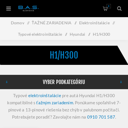
0
Domov
/
ŤAŽNÉ ZARIADENIA
/
Elektroinštalácie
/
Typové elektroinštalácie
/
Hyundai
/
H1/H300
H1/H300
VYBER PODKATEGÓRIU
Typové
elektroinštalácie
pre autá Hyundai H1/H300
kompatibilné s
ťažným zariadením
. Ponúkame spoľahlivé 7-
pinové a 13-pinové riešenia bez chýb v palubnom počítači.
Potrebujete poradiť? Zavolajte nám na
0910 701 587
.