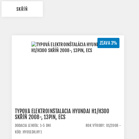
SKŘÍŇ
ZĽAVA 3%
TYPOVÁ ELEKTROINŠTALÁCIA HYUNDAI H1/H300
SKŘÍŇ 2008-, 13PIN, ECS
DODACIA LEHOTA: 1-5 DNI
ROK VÝROBY: 01/2008 -
KÓD: HY051DH.HY1