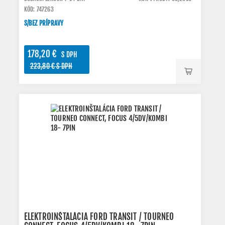
KÓD: 747263
S/BEZ PRÍPRAVY
178,20 €
S DPH
223,80 € S DPH
ELEKTROINŠTALÁCIA FORD TRANSIT / TOURNEO