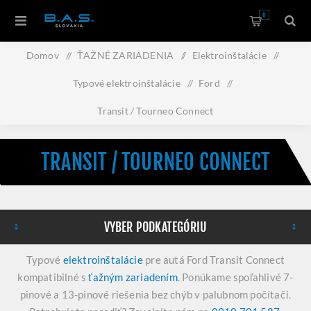
0
Domov
/
ŤAŽNÉ ZARIADENIA
/
Elektroinštalácie
/
Typové elektroinštalácie
/
Ford
/
Transit / Tourneo Connect
TRANSIT / TOURNEO CONNECT
VYBER PODKATEGÓRIU
Typové
elektroinštalácie
pre autá Ford Transit Connect
kompatibilné s
ťažným zariadením
. Ponúkame spoľahlivé 7-
pinové a 13-pinové riešenia bez chýb v palubnom počítači.