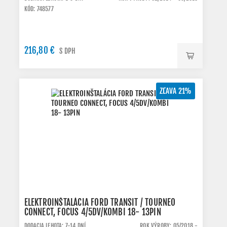
KÓD: 748577
216,80 €
S DPH
ZĽAVA 21%
ELEKTROINŠTALÁCIA FORD TRANSIT / TOURNEO
CONNECT, FOCUS 4/5DV/KOMBI 18- 13PIN
DODACIA LEHOTA: 7-14 DNÍ
ROK VÝROBY: 05/2018 -