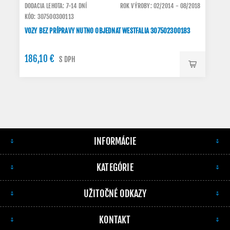
DODACIA LEHOTA: 7-14 DNÍ
ROK VÝROBY: 02/2014 - 08/2018
KÓD: 307500300113
VOZY BEZ PRÍPRAVY NUTNO OBJEDNAT WESTFALIA 307502300183
186,10 €
S DPH
INFORMÁCIE
KATEGÓRIE
UŽITOČNÉ ODKAZY
KONTAKT