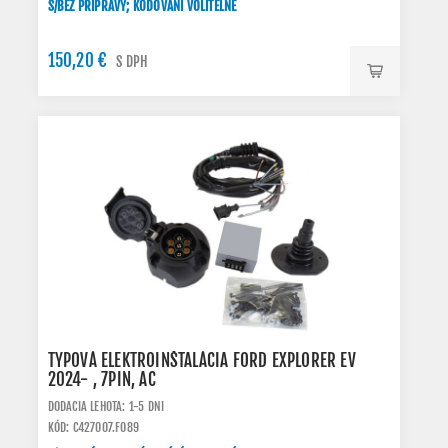
S/BEZ PRÍPRAVY; KÓDOVÁNÍ VOLITELNÉ
150,20 €
S DPH
TYPOVÁ ELEKTROINŠTALÁCIA FORD EXPLORER EV
2024- , 7PIN, AC
DODACIA LEHOTA: 1-5 DNI
KÓD: C427007.FO89