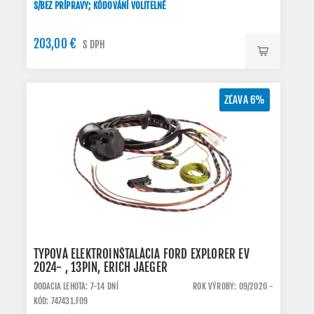
S/BEZ PRÍPRAVY; KÓDOVÁNÍ VOLITELNÉ
203,00 €
S DPH
ZĽAVA 6%
TYPOVÁ ELEKTROINŠTALÁCIA FORD EXPLORER EV
2024- , 13PIN, ERICH JAEGER
DODACIA LEHOTA: 7-14 DNÍ
ROK VÝROBY: 09/2020 -
KÓD: 747431.FO9