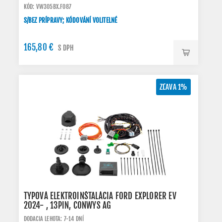
KÓD: VW305BX.FO87
S/BEZ PRÍPRAVY; KÓDOVÁNÍ VOLITELNÉ
165,80 €
S DPH
ZĽAVA 1%
TYPOVÁ ELEKTROINŠTALÁCIA FORD EXPLORER EV
2024- , 13PIN, CONWYS AG
DODACIA LEHOTA: 7-14 DNÍ