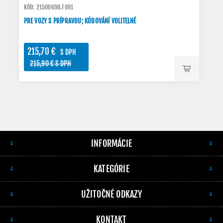
KÓD: 21500698.FO91
PRE VOZY S PRÍPRAVOU; KÓDOVÁNÍ VOLITELNÉ
215,70 €
S DPH
215,90 € S DPH
INFORMÁCIE
KATEGÓRIE
UŽITOČNÉ ODKAZY
KONTAKT