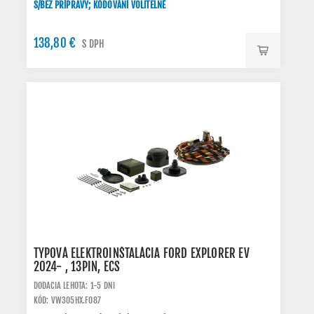
S/BEZ PRÍPRAVY; KÓDOVÁNÍ VOLITELNÉ
138,80 €
S DPH
TYPOVÁ ELEKTROINŠTALÁCIA FORD EXPLORER EV
2024- , 13PIN, ECS
DODACIA LEHOTA: 1-5 DNI
KÓD: VW305HX.FO87