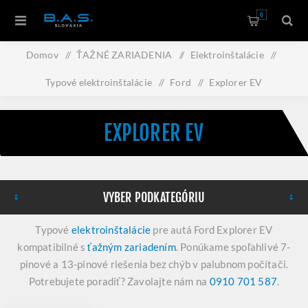
0
Domov
/
ŤAŽNÉ ZARIADENIA
/
Elektroinštalácie
/
Typové elektroinštalácie
/
Ford
/
Explorer EV
EXPLORER EV
VYBER PODKATEGÓRIU
Typové
elektroinštalácie
pre autá Ford Explorer EV
kompatibilné s
ťažným zariadením
. Ponúkame spoľahlivé 7-
pinové a 13-pinové riešenia bez chýb v palubnom počítači.
Potrebujete poradiť? Zavolajte nám na
0910 701 587
.