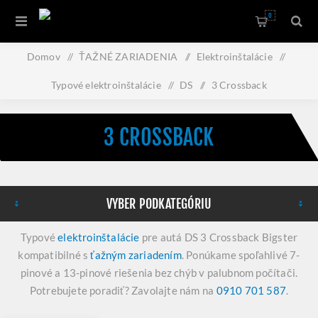
0
Domov
/
ŤAŽNÉ ZARIADENIA
/
Elektroinštalácie
/
Typové elektroinštalácie
/
DS
/
3 Crossback
3 CROSSBACK
VYBER PODKATEGÓRIU
Typové
elektroinštalácie
pre autá DS 3 Crossback Bigster
kompatibilné s
ťažným zariadením
. Ponúkame spoľahlivé 7-
pinové a 13-pinové riešenia bez chýb v palubnom počítači.
Potrebujete poradiť? Zavolajte nám na
0910 701 587
.