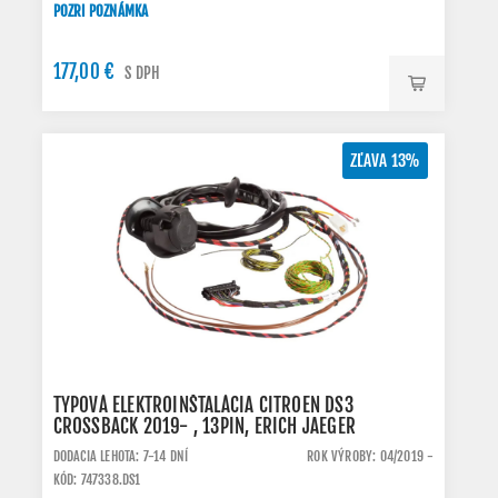
POZRI POZNÁMKA
177,00 €
S DPH
ZĽAVA 13%
TYPOVÁ ELEKTROINŠTALÁCIA CITROEN DS3
CROSSBACK 2019- , 13PIN, ERICH JAEGER
DODACIA LEHOTA: 7-14 DNÍ
ROK VÝROBY: 04/2019 -
KÓD: 747338.DS1