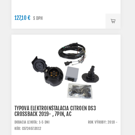
127,10 €
S DPH
TYPOVÁ ELEKTROINŠTALÁCIA CITROEN DS3
CROSSBACK 2019- , 7PIN, AC
DODACIA LEHOTA: 1-5 DNI
ROK VÝROBY: 2018 -
KÓD: C072407.DS12