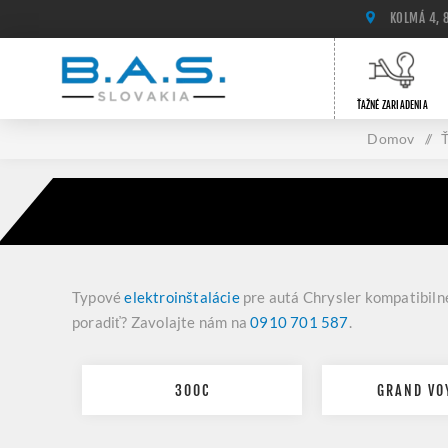
KOLMÁ 4, 
ŤAŽNÉ ZARIADENIA
Domov
/
Typové
elektroinštalácie
pre autá Chrysler kompatibiln
poradiť? Zavolajte nám na
0910 701 587
.
300C
GRAND VO