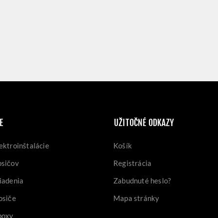
E
UŽITOČNÉ ODKAZY
ektroinštalácie
Košík
osičov
Registrácia
iadenia
Zabudnuté heslo?
osiče
Mapa stránky
boxy