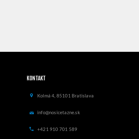
KONTAKT
Kolmá 4, 85101 Bratislava
info@nosicetazne.sk
+421 910 701 589