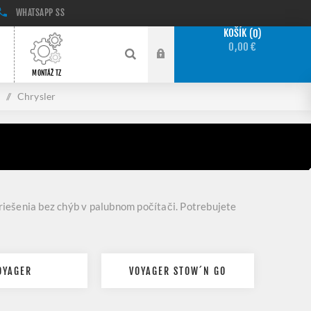
WHATSAPP
SS
KOŠÍK
0
0,00 €
MONTÁŽ TZ
/
Chrysler
riešenia bez chýb v palubnom počítači. Potrebujete
OYAGER
VOYAGER STOW´N GO