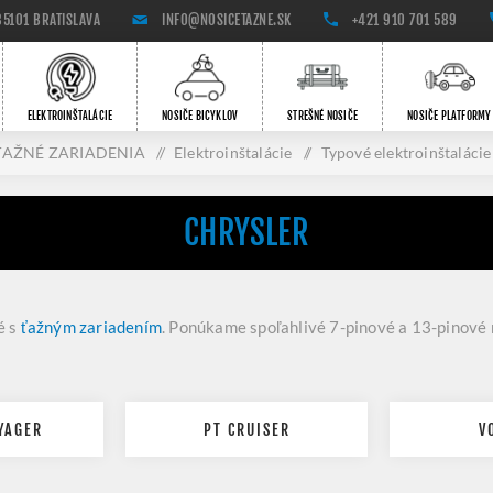
85101 BRATISLAVA
INFO@NOSICETAZNE.SK
+421 910 701 589
ELEKTROINŠTALÁCIE
NOSIČE BICYKLOV
STREŠNÉ NOSIČE
NOSIČE PLATFORMY
ŤAŽNÉ ZARIADENIA
/
Elektroinštalácie
/
Typové elektroinštalácie
CHRYSLER
é s
ťažným zariadením
. Ponúkame spoľahlivé 7-pinové a 13-pinové 
YAGER
PT CRUISER
V