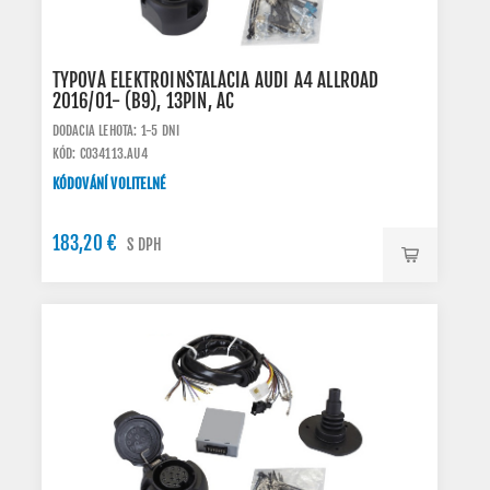
TYPOVÁ ELEKTROINŠTALÁCIA AUDI A4 ALLROAD
2016/01- (B9), 13PIN, AC
DODACIA LEHOTA: 1-5 DNI
KÓD: C034113.AU4
KÓDOVÁNÍ VOLITELNÉ
183,20 €
S DPH