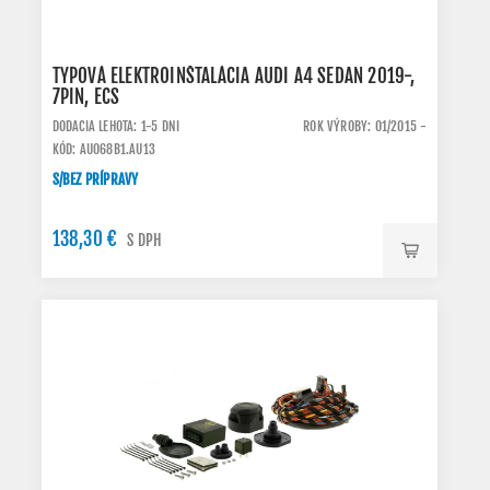
TYPOVÁ ELEKTROINŠTALÁCIA AUDI A4 SEDAN 2019-,
7PIN, ECS
DODACIA LEHOTA: 1-5 DNI
ROK VÝROBY: 01/2015 -
KÓD: AU068B1.AU13
S/BEZ PRÍPRAVY
138,30 €
S DPH