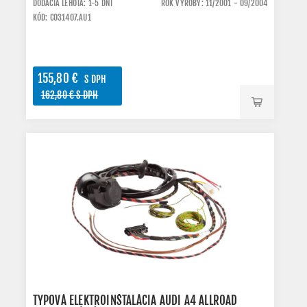
DODACIA LEHOTA: 1-5 DNI
ROK VÝROBY: 11/2001 - 09/2004
KÓD: C031407.AU1
155,80 €
S DPH
162,80 € S DPH
TYPOVÁ ELEKTROINŠTALÁCIA AUDI A4 ALLROAD