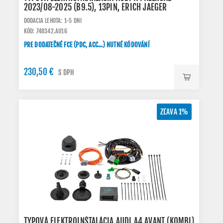
2023/08-2025 (B9.5), 13PIN, ERICH JAEGER
DODACIA LEHOTA: 1-5 DNI
KÓD: 748342.AU16
PRE DODATEČNÉ FCE (PDC, ACC...) NUTNÉ KÓDOVÁNÍ
230,50 €
S DPH
ZĽAVA 1%
TYPOVÁ ELEKTROINŠTALÁCIA AUDI A4 AVANT (KOMBI)