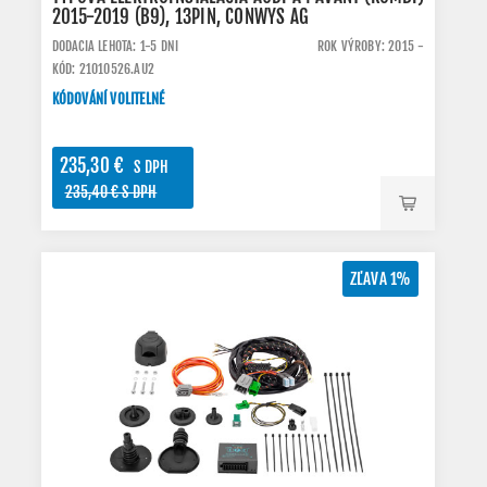
2015-2019 (B9), 13PIN, CONWYS AG
DODACIA LEHOTA: 1-5 DNI
ROK VÝROBY: 2015 -
KÓD: 21010526.AU2
KÓDOVÁNÍ VOLITELNÉ
235,30 €
S DPH
235,40 € S DPH
ZĽAVA 1%