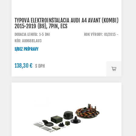
TYPOVÁ ELEKTROINŠTALÁCIA AUDI A4 AVANT (KOMBI)
2015-2019 (B9), 7PIN, ECS
DODACIA LEHOTA: 1-5 DNI
ROK VÝROBY: 01/2015 -
KÓD: AU068B1.AU3
S/BEZ PRÍPRAVY
138,30 €
S DPH