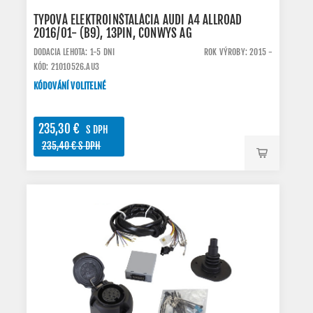
TYPOVÁ ELEKTROINŠTALÁCIA AUDI A4 ALLROAD
2016/01- (B9), 13PIN, CONWYS AG
DODACIA LEHOTA: 1-5 DNI
ROK VÝROBY: 2015 -
KÓD: 21010526.AU3
KÓDOVÁNÍ VOLITELNÉ
235,30 €
S DPH
235,40 € S DPH