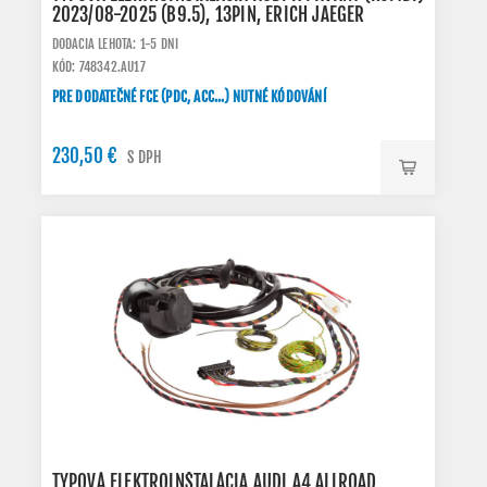
2023/08-2025 (B9.5), 13PIN, ERICH JAEGER
DODACIA LEHOTA: 1-5 DNI
KÓD: 748342.AU17
PRE DODATEČNÉ FCE (PDC, ACC...) NUTNÉ KÓDOVÁNÍ
230,50 €
S DPH
TYPOVÁ ELEKTROINŠTALÁCIA AUDI A4 ALLROAD