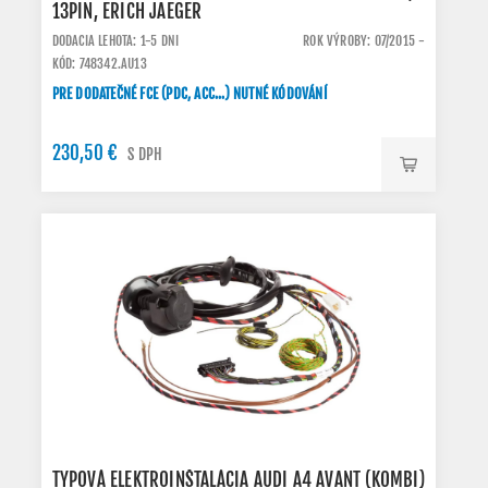
13PIN, ERICH JAEGER
DODACIA LEHOTA: 1-5 DNI
ROK VÝROBY: 07/2015 -
KÓD: 748342.AU13
PRE DODATEČNÉ FCE (PDC, ACC...) NUTNÉ KÓDOVÁNÍ
230,50 €
S DPH
TYPOVÁ ELEKTROINŠTALÁCIA AUDI A4 AVANT (KOMBI)