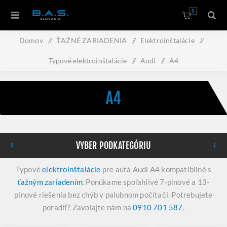
0
Domov
/
ŤAŽNÉ ZARIADENIA
/
Elektroinštalácie
/
Typové elektroinštalácie
/
Audi
/
A4
A4
VYBER PODKATEGÓRIU
Typové
elektroinštalácie
pre autá Audi A4 kompatibilné s
ťažným zariadením
. Ponúkame spoľahlivé 7-pinové a 13-
pinové riešenia bez chýb v palubnom počítači. Potrebujete
poradiť? Zavolajte nám na
0910 701 587
.