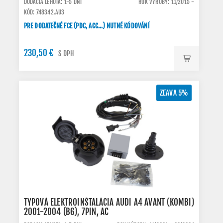
DODACIA LEHOTA: 1-5 DNI
ROK VÝROBY: 11/2015 -
KÓD: 748342.AU3
PRE DODATEČNÉ FCE (PDC, ACC...) NUTNÉ KÓDOVÁNÍ
230,50 €
S DPH
ZĽAVA 5%
TYPOVÁ ELEKTROINŠTALÁCIA AUDI A4 AVANT (KOMBI)
2001-2004 (B6), 7PIN, AC