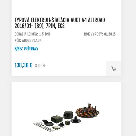
TYPOVÁ ELEKTROINŠTALÁCIA AUDI A4 ALLROAD
2016/01- (B9), 7PIN, ECS
DODACIA LEHOTA: 1-5 DNI
ROK VÝROBY: 01/2015 -
KÓD: AU068B1.AU4
S/BEZ PRÍPRAVY
138,30 €
S DPH