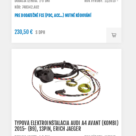
DODACIA LEHOTA: 1-5 DNI
ROK VÝROBY: 11/2015 -
KÓD: 748342.AU2
PRE DODATEČNÉ FCE (PDC, ACC...) NUTNÉ KÓDOVÁNÍ
230,50 €
S DPH
TYPOVÁ ELEKTROINŠTALÁCIA AUDI A4 AVANT (KOMBI)
2015- (B9), 13PIN, ERICH JAEGER