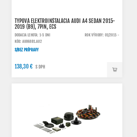
TYPOVÁ ELEKTROINŠTALÁCIA AUDI A4 SEDAN 2015-
2019 (B9), 7PIN, ECS
DODACIA LEHOTA: 1-5 DNI
ROK VÝROBY: 01/2015 -
KÓD: AU068B1.AU2
S/BEZ PRÍPRAVY
138,30 €
S DPH