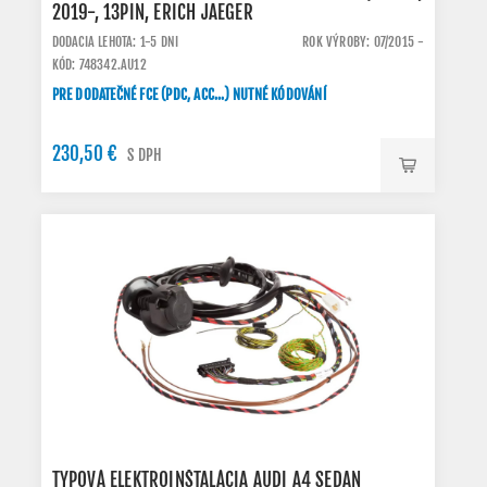
2019-, 13PIN, ERICH JAEGER
DODACIA LEHOTA: 1-5 DNI
ROK VÝROBY: 07/2015 -
KÓD: 748342.AU12
PRE DODATEČNÉ FCE (PDC, ACC...) NUTNÉ KÓDOVÁNÍ
230,50 €
S DPH
TYPOVÁ ELEKTROINŠTALÁCIA AUDI A4 SEDAN