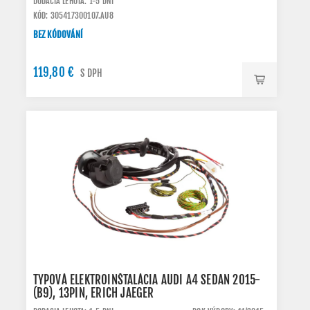
DODACIA LEHOTA: 1-5 DNI
KÓD: 305417300107.AU8
BEZ KÓDOVÁNÍ
119,80 €
S DPH
TYPOVÁ ELEKTROINŠTALÁCIA AUDI A4 SEDAN 2015-
(B9), 13PIN, ERICH JAEGER