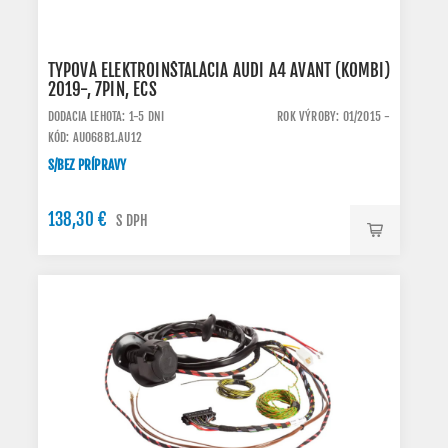
TYPOVÁ ELEKTROINŠTALÁCIA AUDI A4 AVANT (KOMBI)
2019-, 7PIN, ECS
DODACIA LEHOTA: 1-5 DNI
ROK VÝROBY: 01/2015 -
KÓD: AU068B1.AU12
S/BEZ PRÍPRAVY
138,30 €
S DPH