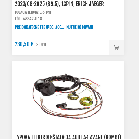
2023/08-2025 (B9.5), 13PIN, ERICH JAEGER
DODACIA LEHOTA: 1-5 DNI
KÓD: 748342.AU18
PRE DODATEČNÉ FCE (PDC, ACC...) NUTNÉ KÓDOVÁNÍ
230,50 €
S DPH
TYPOVÁ ELEKTROINŠTALÁCIA AUDI A4 AVANT (KOMBI)