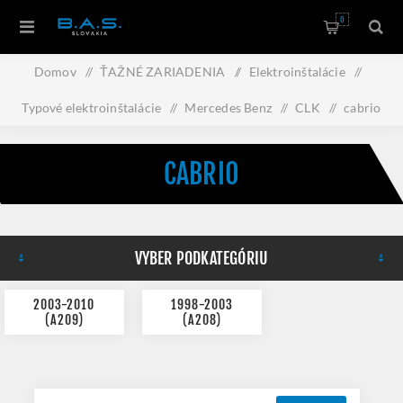
0
Domov
/
ŤAŽNÉ ZARIADENIA
/
Elektroinštalácie
/
Typové elektroinštalácie
/
Mercedes Benz
/
CLK
/
cabrio
CABRIO
VYBER PODKATEGÓRIU
2003-2010
1998-2003
(A209)
(A208)