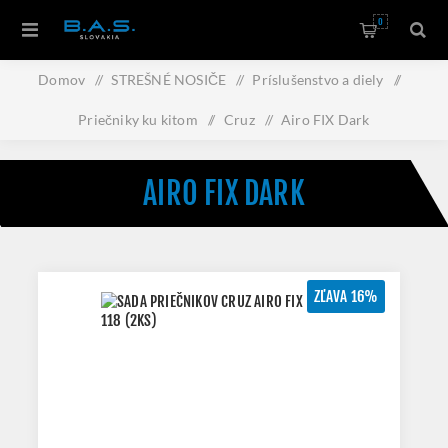
0
Domov
/
STREŠNÉ NOSIČE
/
Príslušenstvo a diely
/
Priečniky ku kitom
/
Cruz
/
Airo FIX Dark
AIRO FIX DARK
ZĽAVA 16%