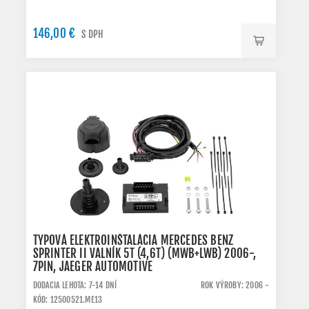
146,00 €
S DPH
TYPOVÁ ELEKTROINŠTALÁCIA MERCEDES BENZ
SPRINTER II VALNÍK 5T (4,6T) (MWB+LWB) 2006-,
7PIN, JAEGER AUTOMOTIVE
DODACIA LEHOTA: 7-14 DNÍ
ROK VÝROBY: 2006 -
KÓD: 12500521.ME13