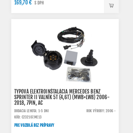
169,70 €
S DPH
TYPOVÁ ELEKTROINŠTALÁCIA MERCEDES BENZ
SPRINTER II VALNÍK 5T (4,6T) (MWB+LWB) 2006-
2018, 7PIN, AC
DODACIA LEHOTA: 1-5 DNI
ROK VÝROBY: 2006 -
KÓD: C232107.ME13
PRE VOZIDLÁ BEZ PRÍPRAVY