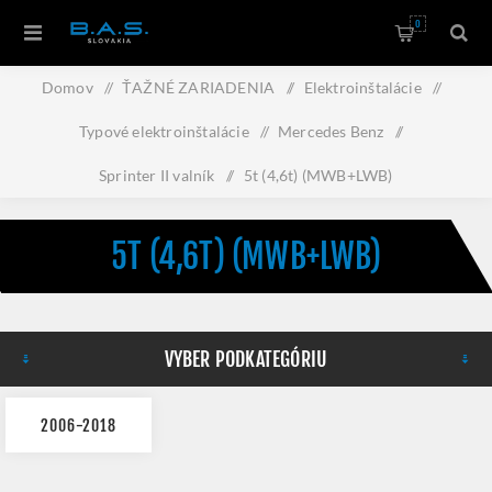
0
Domov
/
ŤAŽNÉ ZARIADENIA
/
Elektroinštalácie
/
Typové elektroinštalácie
/
Mercedes Benz
/
Sprinter II valník
/
5t (4,6t) (MWB+LWB)
5T (4,6T) (MWB+LWB)
VYBER PODKATEGÓRIU
2006-2018