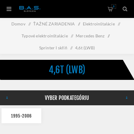
0
Domov
/
ŤAŽNÉ ZARIADENIA
/
Elektroinštalácie
/
Typové elektroinštalácie
/
Mercedes Benz
/
Sprinter I skříň
/
4,6t (LWB)
4,6T (LWB)
VYBER PODKATEGÓRIU
1995-2006