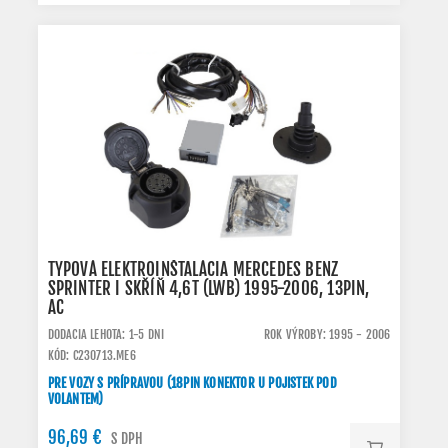
TYPOVÁ ELEKTROINŠTALÁCIA MERCEDES BENZ
SPRINTER I SKŘÍŇ 4,6T (LWB) 1995-2006, 13PIN,
AC
DODACIA LEHOTA: 1-5 DNI
ROK VÝROBY: 1995 - 2006
KÓD: C230713.ME6
PRE VOZY S PRÍPRAVOU (18PIN KONEKTOR U POJISTEK POD
VOLANTEM)
96,69 €
S DPH