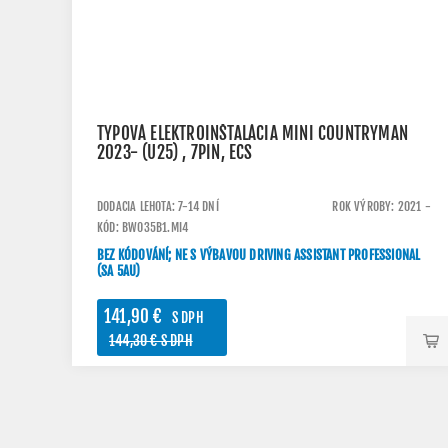
TYPOVÁ ELEKTROINŠTALÁCIA MINI COUNTRYMAN
2023- (U25) , 7PIN, ECS
DODACIA LEHOTA: 7-14 DNÍ
ROK VÝROBY: 2021 -
KÓD: BW035B1.MI4
BEZ KÓDOVÁNÍ; NE S VÝBAVOU DRIVING ASSISTANT PROFESSIONAL
(SA 5AU)
141,90 €
S DPH
144,30 € S DPH