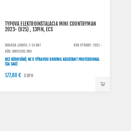
TYPOVÁ ELEKTROINŠTALÁCIA MINI COUNTRYMAN
2023- (U25) , 13PIN, ECS
DODACIA LEHOTA: 7-14 DNÍ
ROK VÝROBY: 2021 -
KÓD: BW035D1.MI4
BEZ KÓDOVÁNÍ; NE S VÝBAVOU DRIVING ASSISTANT PROFESSIONAL
(SA 5AU)
177,80 €
S DPH