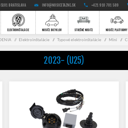
85101 BRATISLAVA
INFO@NOSICETAZNE.SK
+421 910 701 589
ELEKTROINŠTALÁCIE
NOSIČE BICYKLOV
STREŠNÉ NOSIČE
NOSIČE PLATFORMY
DENIA
/
Elektroinštalácie
/
Typové elektroinštalácie
/
Mini
/
C
2023- (U25)