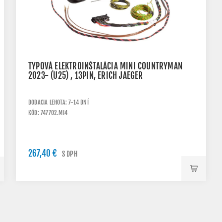
TYPOVÁ ELEKTROINŠTALÁCIA MINI COUNTRYMAN
2023- (U25) , 13PIN, ERICH JAEGER
DODACIA LEHOTA: 7-14 DNÍ
KÓD: 747702.MI4
267,40 €
S DPH