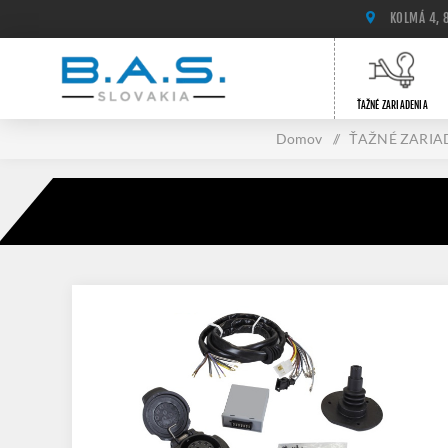
KOLMÁ 4, 
ŤAŽNÉ ZARIADENIA
Domov
/
ŤAŽNÉ ZARIA