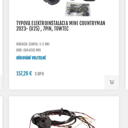
TYPOVÁ ELEKTROINŠTALÁCIA MINI COUNTRYMAN
2023- (U25) , 7PIN, TOWTEC
DODACIA LEHOTA: 1-5 DNI
KÓD: C044207.MI5
KÓDOVÁNÍ VOLITELNÉ
157,20 €
S DPH