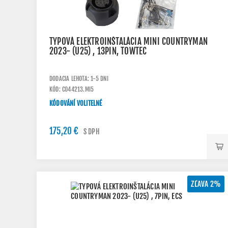
TYPOVÁ ELEKTROINŠTALÁCIA MINI COUNTRYMAN
2023- (U25) , 13PIN, TOWTEC
DODACIA LEHOTA: 1-5 DNI
KÓD: C044213.MI5
KÓDOVÁNÍ VOLITELNÉ
175,20 €
S DPH
ZĽAVA 2%