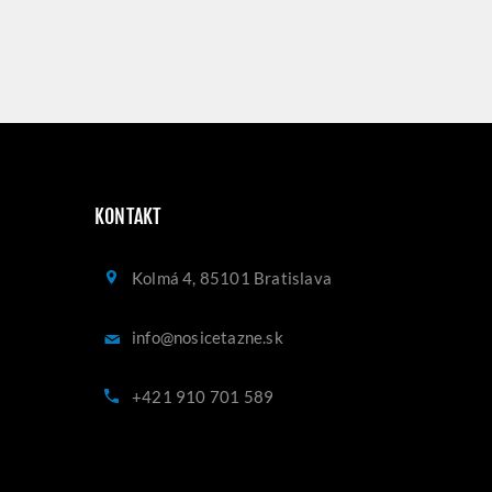
KONTAKT
Kolmá 4, 85101 Bratislava
info@nosicetazne.sk
+421 910 701 589