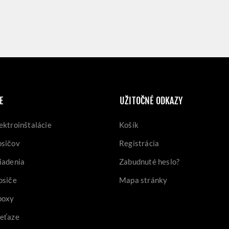
E
UŽITOČNÉ ODKAZY
ektroinštalácie
Košík
osičov
Registrácia
iadenia
Zabudnuté heslo?
osiče
Mapa stránky
boxy
reťaze