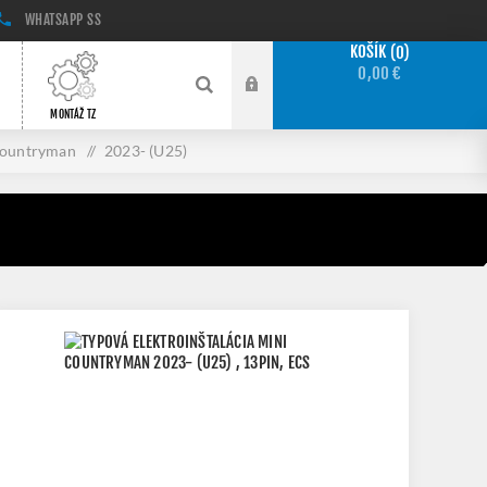
WHATSAPP
SS
KOŠÍK
0
0,00 €
MONTÁŽ TZ
ountryman
/
2023- (U25)