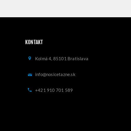
KONTAKT
Kolmá 4, 85101 Bratislava
info@nosicetazne.sk
+421 910 701 589