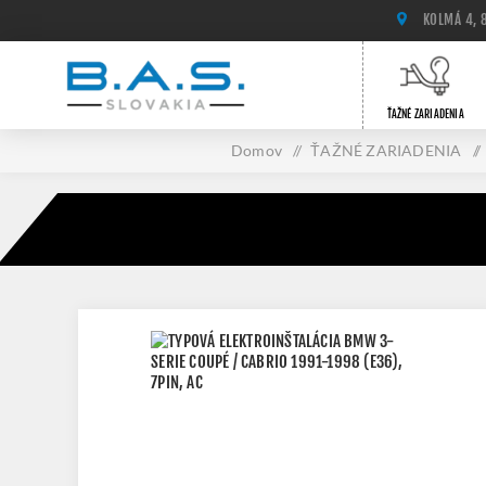
KOLMÁ 4, 
ŤAŽNÉ ZARIADENIA
Domov
/
ŤAŽNÉ ZARIADENIA
/