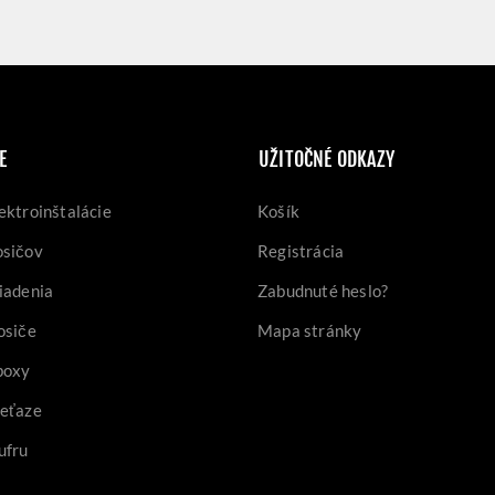
E
UŽITOČNÉ ODKAZY
ektroinštalácie
Košík
osičov
Registrácia
iadenia
Zabudnuté heslo?
osiče
Mapa stránky
boxy
reťaze
ufru