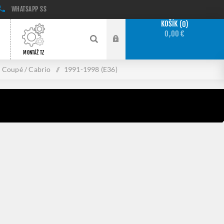
WHATSAPP
SS
KOŠÍK
0
0,00 €
MONTÁŽ TZ
Coupé / Cabrio
/
1991-1998 (E36)