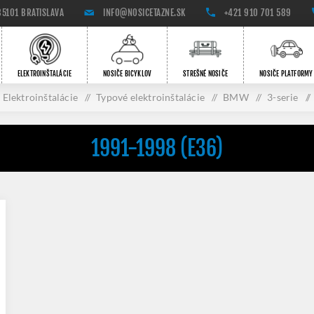
85101 BRATISLAVA
INFO@NOSICETAZNE.SK
+421 910 701 589
ELEKTROINŠTALÁCIE
NOSIČE BICYKLOV
STREŠNÉ NOSIČE
NOSIČE PLATFORMY
Elektroinštalácie
/
Typové elektroinštalácie
/
BMW
/
3-serie
/
1991-1998 (E36)