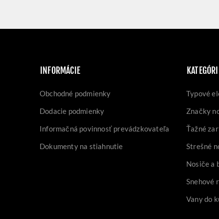
INFORMÁCIE
KATEGÓRI
Obchodné podmienky
Typové el
Dodacie podmienky
Značky n
Informačná povinnosť prevádzkovateľa
Ťažné zar
Dokumenty na stiahnutie
Strešné n
Nosiče a 
Snehové 
Vany do k